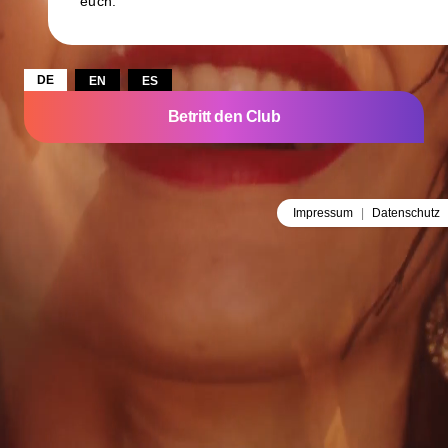
euch.
DE
EN
ES
Betritt den Club
Impressum
|
Datenschutz